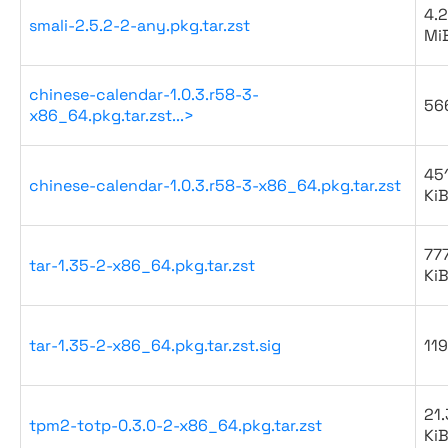
4.2
smali-2.5.2-2-any.pkg.tar.zst
Mi
chinese-calendar-1.0.3.r58-3-
56
x86_64.pkg.tar.zst...>
45
chinese-calendar-1.0.3.r58-3-x86_64.pkg.tar.zst
Ki
777
tar-1.35-2-x86_64.pkg.tar.zst
Ki
tar-1.35-2-x86_64.pkg.tar.zst.sig
119
21.
tpm2-totp-0.3.0-2-x86_64.pkg.tar.zst
Ki