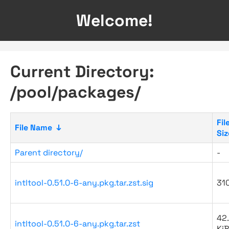
Welcome!
Current Directory:
/pool/packages/
Fil
File Name
↓
Siz
Parent directory/
-
intltool-0.51.0-6-any.pkg.tar.zst.sig
31
42
intltool-0.51.0-6-any.pkg.tar.zst
Ki