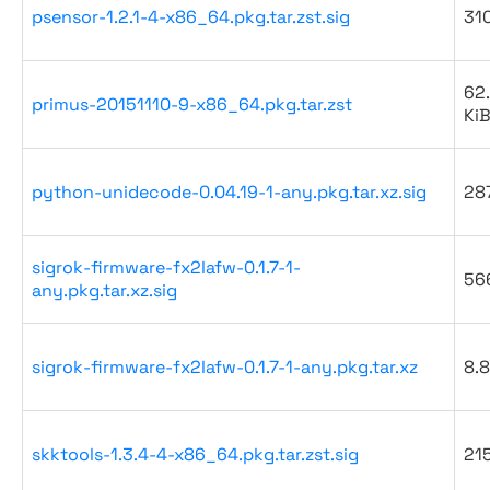
psensor-1.2.1-4-x86_64.pkg.tar.zst.sig
31
62
primus-20151110-9-x86_64.pkg.tar.zst
Ki
python-unidecode-0.04.19-1-any.pkg.tar.xz.sig
28
sigrok-firmware-fx2lafw-0.1.7-1-
56
any.pkg.tar.xz.sig
sigrok-firmware-fx2lafw-0.1.7-1-any.pkg.tar.xz
8.8
skktools-1.3.4-4-x86_64.pkg.tar.zst.sig
21