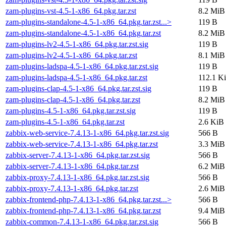
zam-plugins-vst-4.5-1-x86_64.pkg.tar.zst
8.2 MiB
zam-plugins-standalone-4.5-1-x86_64.pkg.tar.zst...>
119 B
zam-plugins-standalone-4.5-1-x86_64.pkg.tar.zst
8.2 MiB
zam-plugins-lv2-4.5-1-x86_64.pkg.tar.zst.sig
119 B
zam-plugins-lv2-4.5-1-x86_64.pkg.tar.zst
8.1 MiB
zam-plugins-ladspa-4.5-1-x86_64.pkg.tar.zst.sig
119 B
zam-plugins-ladspa-4.5-1-x86_64.pkg.tar.zst
112.1 K
zam-plugins-clap-4.5-1-x86_64.pkg.tar.zst.sig
119 B
zam-plugins-clap-4.5-1-x86_64.pkg.tar.zst
8.2 MiB
zam-plugins-4.5-1-x86_64.pkg.tar.zst.sig
119 B
zam-plugins-4.5-1-x86_64.pkg.tar.zst
2.6 KiB
zabbix-web-service-7.4.13-1-x86_64.pkg.tar.zst.sig
566 B
zabbix-web-service-7.4.13-1-x86_64.pkg.tar.zst
3.3 MiB
zabbix-server-7.4.13-1-x86_64.pkg.tar.zst.sig
566 B
zabbix-server-7.4.13-1-x86_64.pkg.tar.zst
6.2 MiB
zabbix-proxy-7.4.13-1-x86_64.pkg.tar.zst.sig
566 B
zabbix-proxy-7.4.13-1-x86_64.pkg.tar.zst
2.6 MiB
zabbix-frontend-php-7.4.13-1-x86_64.pkg.tar.zst...>
566 B
zabbix-frontend-php-7.4.13-1-x86_64.pkg.tar.zst
9.4 MiB
zabbix-common-7.4.13-1-x86_64.pkg.tar.zst.sig
566 B