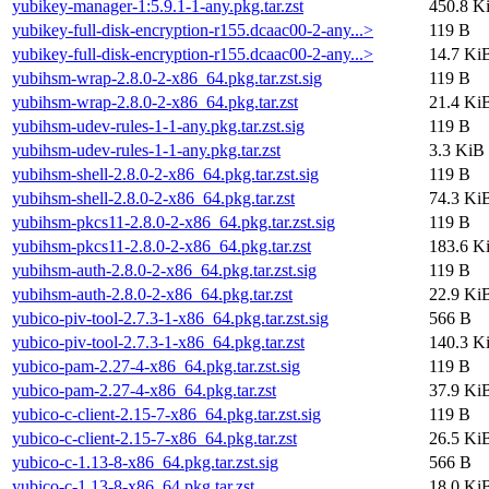
yubikey-manager-1:5.9.1-1-any.pkg.tar.zst
450.8 K
yubikey-full-disk-encryption-r155.dcaac00-2-any...>
119 B
yubikey-full-disk-encryption-r155.dcaac00-2-any...>
14.7 Ki
yubihsm-wrap-2.8.0-2-x86_64.pkg.tar.zst.sig
119 B
yubihsm-wrap-2.8.0-2-x86_64.pkg.tar.zst
21.4 Ki
yubihsm-udev-rules-1-1-any.pkg.tar.zst.sig
119 B
yubihsm-udev-rules-1-1-any.pkg.tar.zst
3.3 KiB
yubihsm-shell-2.8.0-2-x86_64.pkg.tar.zst.sig
119 B
yubihsm-shell-2.8.0-2-x86_64.pkg.tar.zst
74.3 Ki
yubihsm-pkcs11-2.8.0-2-x86_64.pkg.tar.zst.sig
119 B
yubihsm-pkcs11-2.8.0-2-x86_64.pkg.tar.zst
183.6 K
yubihsm-auth-2.8.0-2-x86_64.pkg.tar.zst.sig
119 B
yubihsm-auth-2.8.0-2-x86_64.pkg.tar.zst
22.9 Ki
yubico-piv-tool-2.7.3-1-x86_64.pkg.tar.zst.sig
566 B
yubico-piv-tool-2.7.3-1-x86_64.pkg.tar.zst
140.3 K
yubico-pam-2.27-4-x86_64.pkg.tar.zst.sig
119 B
yubico-pam-2.27-4-x86_64.pkg.tar.zst
37.9 Ki
yubico-c-client-2.15-7-x86_64.pkg.tar.zst.sig
119 B
yubico-c-client-2.15-7-x86_64.pkg.tar.zst
26.5 Ki
yubico-c-1.13-8-x86_64.pkg.tar.zst.sig
566 B
yubico-c-1.13-8-x86_64.pkg.tar.zst
18.0 Ki