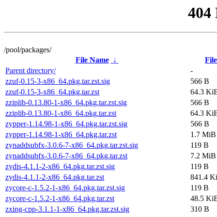
404
/pool/packages/
File Name
↓
File
Parent directory/
-
zzuf-0.15-3-x86_64.pkg.tar.zst.sig
566 B
zzuf-0.15-3-x86_64.pkg.tar.zst
64.3 Ki
zziplib-0.13.80-1-x86_64.pkg.tar.zst.sig
566 B
zziplib-0.13.80-1-x86_64.pkg.tar.zst
64.3 Ki
zypper-1.14.98-1-x86_64.pkg.tar.zst.sig
566 B
zypper-1.14.98-1-x86_64.pkg.tar.zst
1.7 MiB
zynaddsubfx-3.0.6-7-x86_64.pkg.tar.zst.sig
119 B
zynaddsubfx-3.0.6-7-x86_64.pkg.tar.zst
7.2 MiB
zydis-4.1.1-2-x86_64.pkg.tar.zst.sig
119 B
zydis-4.1.1-2-x86_64.pkg.tar.zst
841.4 K
zycore-c-1.5.2-1-x86_64.pkg.tar.zst.sig
119 B
zycore-c-1.5.2-1-x86_64.pkg.tar.zst
48.5 Ki
zxing-cpp-3.1.1-1-x86_64.pkg.tar.zst.sig
310 B